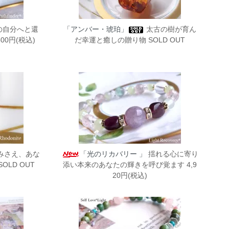
の自分へと還
「アンバー・琥珀」
太古の樹が育ん
00円(税込)
だ幸運と癒しの贈り物 SOLD OUT
みさえ、あな
「光のリカバリー 」
揺れる心に寄り
LD OUT
添い本来のあなたの輝きを呼び覚ます 4,9
20円(税込)