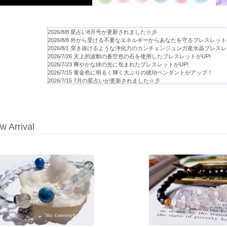
2026/8/8 星占い8月号が更新されました☆彡
2026/8/8 外から受ける不要なエネルギーからあなたを守るブレスレットU
2026/8/1 突き抜けるような浄化力のカンチェンジュンガ産水晶ブレスレ
2026/7/26 天上的波動の蒼空色の石を使用したブレスレットがUP!
2026/7/23 爽やかな緑の光に包まれたブレスレットがUP!
2026/7/15 黄金色に明るく輝く大ぶりの琥珀ペンダントがアップ！
2026/7/15 7月の星占いが更新されました☆彡
2026/4/29 心の深い森であなたの答えを見つけてくれる神秘的ブレス
2026/4/28 月光のような柔らかな光の中に輝く強いエネルギーのブレ
2026/4/27 自然体の自分へと還るサポートをするブレスレットがアップ
2026/4/25 揺れる心に寄り添うあなたのお守り石ブレスレットがアップ
2026/4/25 あなたの守りの結界となる漆黒のブレスレットがアップしま
w Arrival
2026/4/9 爽やかな黄緑のペリドットと漆黒のスピネル2連ブレスレッ
2026/4/2 2連のマルチトルマリンの贅沢なブレスレットがアップしまし
2026/4/2 多彩なトルマリンの愛らしいブレスレットがアップしました！
2026/4/2 薄ピンクと緑の優しい風合いのブレスレットがアップしまし