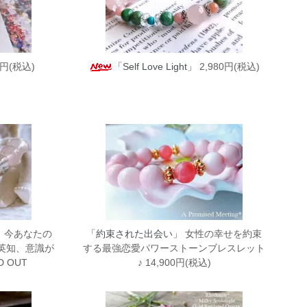
0円(税込)
「Self Love Light」
2,980円(税込)
今あなたの
「約束された出会い」
女性の幸せを約束
英知、意識が
する最強恋愛パワーストーンブレスレット
 OUT
♪ 14,900円(税込)