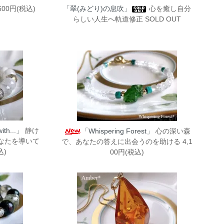
600円(税込)
「翠(みどり)の息吹」
心を癒し自分
らしい人生へ軌道修正 SOLD OUT
ith...」
静け
「Whispering Forest」
心の深い森
なたを導いて
で、あなたの答えに出会うのを助ける 4,1
込)
00円(税込)