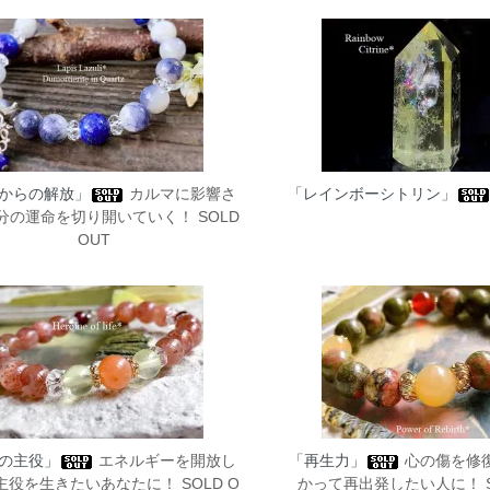
からの解放」
カルマに影響さ
「レインボーシトリン」
分の運命を切り開いていく！ SOLD
OUT
の主役」
エネルギーを開放し
「再生力」
心の傷を修
主役を生きたいあなたに！ SOLD O
かって再出発したい人に！ SO