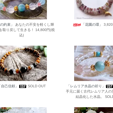
の約束」
あなたの不安を軽くし輝
「花園の環」
3,82
取り戻して生きる！ 14,800円(税
込)
「自己信頼」
SOLD OUT
「レムリア水晶の祈り」
手元に届く古代レムリア人の
結晶化した水晶。 SOLD