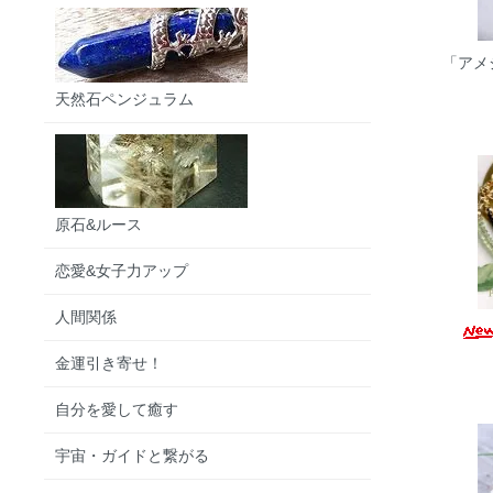
「アメ
天然石ペンジュラム
原石&ルース
恋愛&女子力アップ
人間関係
金運引き寄せ！
自分を愛して癒す
宇宙・ガイドと繋がる