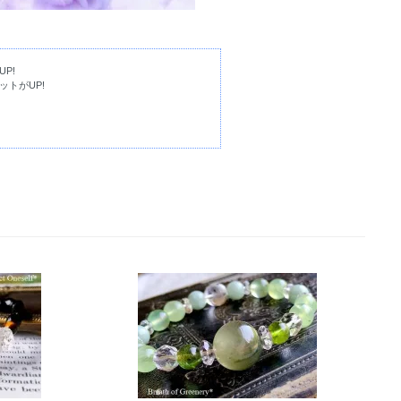
P!
ットがUP!
レットがアップ！
スレットがアップ！
！
！
した！
トがアップ！
た！
た！