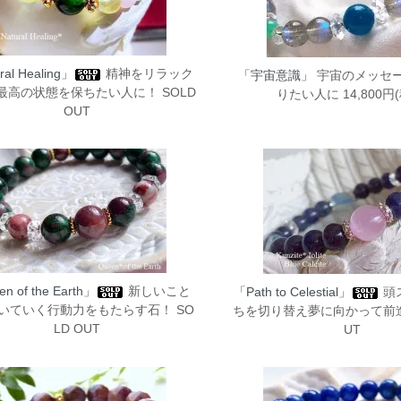
ral Healing」
精神をリラック
「宇宙意識」
宇宙のメッセ
最高の状態を保ちたい人に！ SOLD
りたい人に 14,800円
OUT
n of the Earth」
新しいこと
「Path to Celestial」
頭
いていく行動力をもたらす石！ SO
ちを切り替え夢に向かって前進！
LD OUT
UT