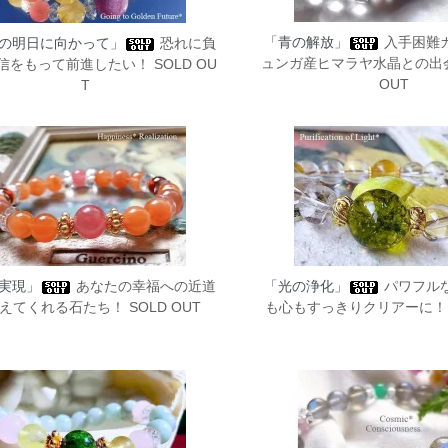
「青の解放」
入手困難
の明日に向かって」
恐れに負
ュンガ産ヒマラヤ水晶との出会
信をもって前進したい！ SOLD OU
OUT
T
実現」
あなたの幸福への近道
「光の浄化」
パワフル
えてくれる石たち！ SOLD OUT
も心もすっきりクリアーに！ S