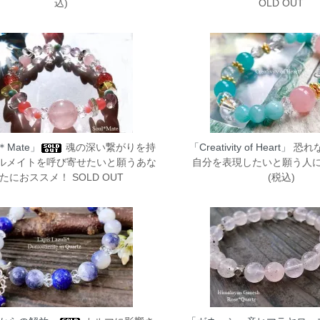
込)
OLD OUT
＊Mate」
魂の深い繋がりを持
「Creativity of Heart」
恐れ
ルメイトを呼び寄せたいと願うあな
自分を表現したいと願う人に！ 
たにおススメ！ SOLD OUT
(税込)