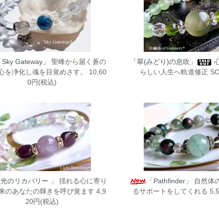
Sky Gateway」
聖峰から届く蒼の
「翠(みどり)の息吹」
心を浄化し魂を目覚めさす。 10,60
らしい人生へ軌道修正 SOL
0円(税込)
「光のリカバリー 」
揺れる心に寄り
「Pathfinder」
自然体
来のあなたの輝きを呼び覚ます 4,9
るサポートをしてくれる 5,5
20円(税込)