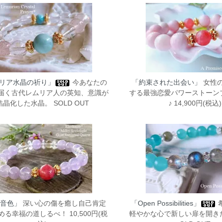
リア水晶の祈り」
今あなたの
「約束された出会い」
女性
届く古代レムリア人の英知、意識が
する最強恋愛パワーストーン
結晶化した水晶。 SOLD OUT
♪ 14,900円(税込)
音色」
深い心の傷を癒し自己肯定
「Open Possibilities」
る幸福の道しるべ！ 10,500円(税
軽やかな心で新しい扉を開きた