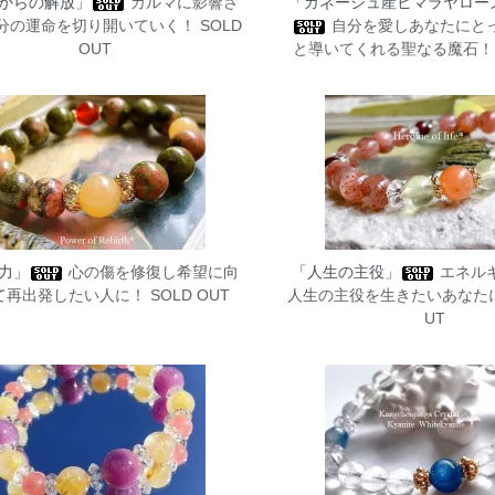
からの解放」
カルマに影響さ
「ガネーシュ産ヒマラヤロー
分の運命を切り開いていく！ SOLD
自分を愛しあなたにと
OUT
と導いてくれる聖なる魔石！ S
力」
心の傷を修復し希望に向
「人生の主役」
エネル
再出発したい人に！ SOLD OUT
人生の主役を生きたいあなたに！
UT