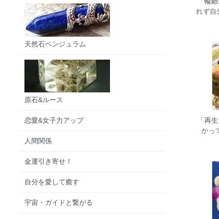
「輪廻
れず自
天然石ペンジュラム
原石&ルース
恋愛&女子力アップ
「再生
かって
人間関係
金運引き寄せ！
自分を愛して癒す
宇宙・ガイドと繋がる