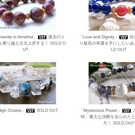
enite in Amethst」
過去のト
「Love and Dignity」
自
を乗り越え次元上昇する！ SOLD O
り最高の幸運を手にしたいあな
UT
LD OUT
igh Octave」
SOLD OUT
「Mysterious Power」
時、重大な決断を迫られた
方！ SOLD OUT