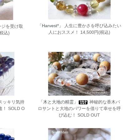
「Harvest*」
人生に豊かさを呼び込みたい
ージを受け取
人におススメ！ 14,500円(税込)
(税込)
スッキリ気持
「木と大地の精霊」
神秘的な香木パ
 SOLD O
ロサントと大地のパワーを借りて幸せを呼
び込む！ SOLD OUT