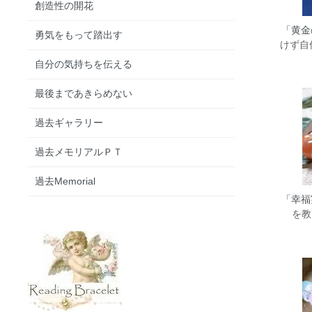
創造性の開花
「黄金
勇気をもって踏出す
けず自
自分の気持ちを伝える
最後まであきらめない
過去ギャラリー
過去メモリアルＰＴ
過去Memorial
「幸福
を教