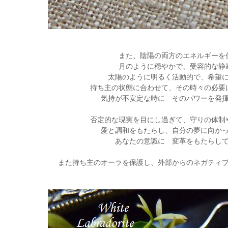
また、陰陽の両方のエネルギーを
月のように穏やかで、受容的な静
太陽のように明るく活動的で、希望
持ち主の状態に合わせて、その時々の必要
気持が不安定な時に そのパワーを発
否定的な現実を目にし過ぎて、守りの体制
愛と調和をもたらし、自分の夢に向か
あなたの意識に 変革をもたらし
また持ち主のオーラを保護し、外部からのネガティ