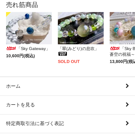
売れ筋商品
「Sky Gateway」
「翠(みどり)の息吹」
「Sky B
蒼空の祝福～
10,600円(税込)
SOLD OUT
13,800円(税
ホーム
カートを見る
特定商取引法に基づく表記